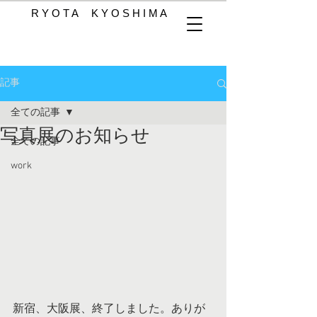
R Y O T A K Y O S H I M A
記事
全ての記事
写真展のお知らせ
全ての記事
work
新宿、大阪展、終了しました。ありが