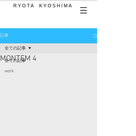
R Y O T A K Y O S H I M A
記事
全ての記事
MONTEM 4
全ての記事
work