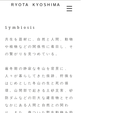
R Y O T A K Y O S H I M A
​Symbiosis
共生を題材に、自然と人間、動物
や植物などの関係性に着目し、そ
の繋がりを見つめている。
厳冬期の静寂な冬山を背景に、
人々が暮らしてきた痕跡、狩猟を
はじめとした冬山の生と死の循
環。山間部で起きる土砂災害、砂
防ダムなどの巨大な建造物とその
なかにある人間と自然との関わ
り。また、傷ついた野生動物を助