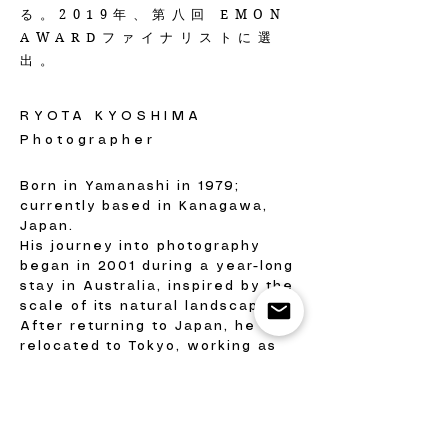
る。2019年、第八回 EMON
AWARDファイナリストに選
出。
RYOTA KYOSHIMA
Photographer
Born in Yamanashi in 1979;
currently based in Kanagawa,
Japan.
His journey into photography
began in 2001 during a year-long
stay in Australia, inspired by the
scale of its natural landscapes.
After returning to Japan, he
relocated to Tokyo, working as
an assistant before launching his
independent career in 2007.
Today, he dedicates himself to
his personal artistic practice. His
practice explores the distance